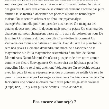
sont des garçons Des humains qui ne sont ni l’un ni l’autre Ou même
des girafes On aura très envie de se câliner tendrement l’oreille par pure
amitié On se mettra à déclamer des poèmes autour de hamburgers
maison On se sentira arbres et on fera une psychanalyse
transgénérationnelle pour comprendre nos racines On mangera des
patates douces non pour la douceur mais pour la patate On chantera des
chansons qui nous changeront parce qu’il y aura du poisson en nous De
la sirène On s’aimera du bout des cils C’est-à-dire férocement On
s’enverra des tonnes de baleines d’amour Avec du krill Le plancton ce
sera nos rêves Le cinéma deviendra une machine à fabriquer de la
mayonnaise bio Et la mayonnaise ressemblera à un film de Nanni
Moretti sans Nanni Moretti On n’aura plus peur de dire notre amour
comme des fleurs Sauvagement On construira des hôpitaux pour les
pangolins Moi je serai une anémone Voluptueuse On se déchiquettera
avec les yeux Et on se réparera avec des promesses de soleils Ce sera le
paradis mais sans anges Les anges ce sera nous On triera nos déchets On
fabriquera une bombe nucléaire pour faire péter les galaxies voisines
(Oups, non) Il n’y aura plus de déchets Plus d’œuvres Il…
Pas encore abonné(e) ?