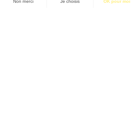
S’abonner pour 1€
S’abonner
EN THÉRAPIE
Par Julia Clavel
Étiquettes:
BM01
Contact
Qui sommes-nous ?
Publicité
2026 © BASTILLE MEDIA |
Mentions légales
|
Politique de confidentialité