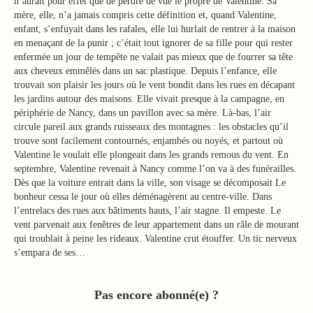
n’aurait pour effet que de perdre de vue le propre de Valentine. Sa
mère, elle, n’a jamais compris cette définition et, quand Valentine,
enfant, s’enfuyait dans les rafales, elle lui hurlait de rentrer à la maison
en menaçant de la punir ; c’était tout ignorer de sa fille pour qui rester
enfermée un jour de tempête ne valait pas mieux que de fourrer sa tête
aux cheveux emmêlés dans un sac plastique. Depuis l’enfance, elle
trouvait son plaisir les jours où le vent bondit dans les rues en décapant
les jardins autour des maisons. Elle vivait presque à la campagne, en
périphérie de Nancy, dans un pavillon avec sa mère. Là-bas, l’air
circule pareil aux grands ruisseaux des montagnes : les obstacles qu’il
trouve sont facilement contournés, enjambés ou noyés, et partout où
Valentine le voulait elle plongeait dans les grands remous du vent. En
septembre, Valentine revenait à Nancy comme l’on va à des funérailles.
Dès que la voiture entrait dans la ville, son visage se décomposait Le
bonheur cessa le jour où elles déménagèrent au centre-ville. Dans
l’entrelacs des rues aux bâtiments hauts, l’air stagne. Il empeste. Le
vent parvenait aux fenêtres de leur appartement dans un râle de mourant
qui troublait à peine les rideaux. Valentine crut étouffer. Un tic nerveux
s’empara de ses…
Pas encore abonné(e) ?