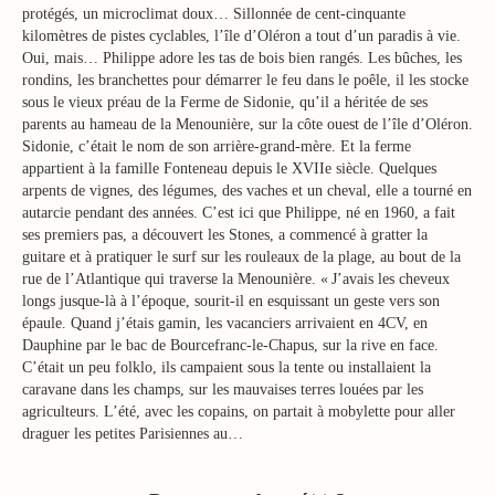
protégés, un microclimat doux… Sillonnée de cent-cinquante
kilomètres de pistes cyclables, l’île d’Oléron a tout d’un paradis à vie.
Oui, mais… Philippe adore les tas de bois bien rangés. Les bûches, les
rondins, les branchettes pour démarrer le feu dans le poêle, il les stocke
sous le vieux préau de la Ferme de Sidonie, qu’il a héritée de ses
parents au hameau de la Menounière, sur la côte ouest de l’île d’Oléron.
Sidonie, c’était le nom de son arrière-grand-mère. Et la ferme
appartient à la famille Fonteneau depuis le XVIIe siècle. Quelques
arpents de vignes, des légumes, des vaches et un cheval, elle a tourné en
autarcie pendant des années. C’est ici que Philippe, né en 1960, a fait
ses premiers pas, a découvert les Stones, a commencé à gratter la
guitare et à pratiquer le surf sur les rouleaux de la plage, au bout de la
rue de l’Atlantique qui traverse la Menounière. « J’avais les cheveux
longs jusque-là à l’époque, sourit-il en esquissant un geste vers son
épaule. Quand j’étais gamin, les vacanciers arrivaient en 4CV, en
Dauphine par le bac de Bourcefranc-le-Chapus, sur la rive en face.
C’était un peu folklo, ils campaient sous la tente ou installaient la
caravane dans les champs, sur les mauvaises terres louées par les
agriculteurs. L’été, avec les copains, on partait à mobylette pour aller
draguer les petites Parisiennes au…