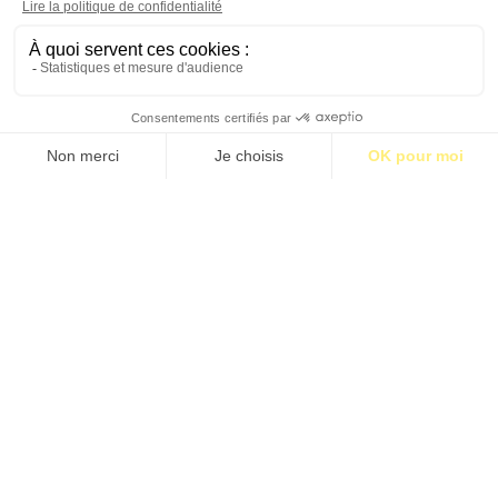
S’abonner pour 1€
S’abonner
MÉDINE, LE PROPHÈTE ET LES INFIDÈLES
Par Ian Hamel
Étiquettes:
BM03