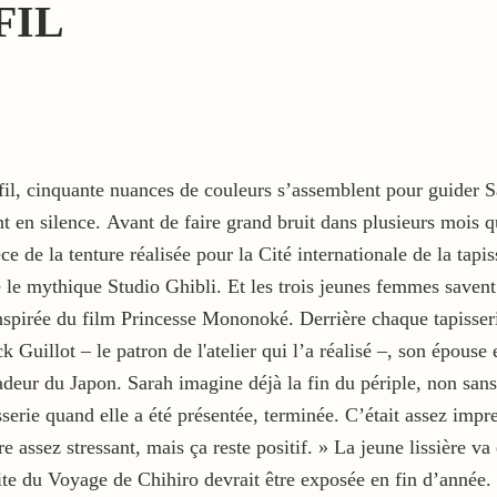
FIL
 cinquante nuances de couleurs s’assemblent pour guider Sara
nt en silence. Avant de faire grand bruit dans plusieurs mois 
ce de la tenture réalisée pour la Cité internationale de la t
é le mythique Studio Ghibli. Et les trois jeunes femmes savent 
pirée du film Princesse Mononoké. Derrière chaque tapisserie, 
k Guillot – le patron de l'atelier qui l’a réalisé –, son épouse
adeur du Japon. Sarah imagine déjà la fin du périple, non s
serie quand elle a été présentée, terminée. C’était assez impr
e assez stressant, mais ça reste positif. » La jeune lissière v
ite du Voyage de Chihiro devrait être exposée en fin d’année.