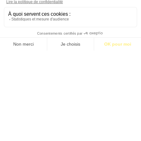
S’abonner pour 1€
S’abonner
MÉDINE, LE PROPHÈTE ET LES INFIDÈLES
Par Ian Hamel