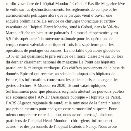
cardio-vasculaire de l’hôpital Mondor à Créteil ? Bastille Magazine lève
le voile sur les dysfonctionnements, les règlements de compte et les
atermoiements politiques alors que le parquet vient d’ouvrir une
enquête préliminaire. Le service de chirurgie thoracique et cardio-
vasculaire de l’hôpital Henri Mondor, situé à Créteil, dans le Val-de-
Marne, affiche un bien triste palmarès. La mortalité opératoire y est
5,5 fois supérieure à la moyenne nationale pour les opérations de
remplacement valvulaire aortique et trois fois supérieure pour les
opérations de pontages coronaires. La mortalité opératoire globale de
13 % en fait quasiment le pire service de France, classé 37e sur 38 lors
du dernier classement national du magazine Le Point des hôpitaux
pratiquant la chirurgie cardiaque. Ces chiffres proviennent de la base de
données Epicard qui recense, au sein de la plupart des hôpitaux de
France, les informations concernant les patients pris en charge et les
gestes effectués. À Mondor en 2020, ils sont catastrophiques.
Suffisamment pour que plusieurs soignants alertent les pouvoirs publics
et s’étonnent que l’AP-HP (Assistance publique – Hôpitaux de Paris),
l’ARS (Agence régionale de santé) et le ministère de la Santé n’aient
pas pris de mesures pour endiguer cette surmortalité suspecte. Pour
mieux comprendre cette situation, nous avons interrogé plusieurs
praticiens de l’hôpital Henri Mondor – chirurgiens, infirmiers et
autres – et des personnels de l’hôpital Brabois à Nancy. Nous avons