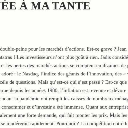
ÉE À MA TANTE
a double-peine pour les marchés d’actions. Est-ce grave ? Jean 
tatras ! Les investisseurs n’ont plus goût à rien. Jadis consi
 et les pertes des marchés actions se comptent en dizaines de 
nt adoré : le Nasdaq, l’indice des géants de l’innovation, des
èle de questions. Mais qu’est-ce qui s’est passé ? Est-ce que c
sparue depuis les années 1980, l’inflation est revenue et dévo
ndant la pandémie ont rempli les caisses de nombreux ménages 
de consommer et d’investir a été immense. Quant aux entrepris
inalement une forte demande, qui fait monter les prix. Mais les
 se modérerait rapidement. Pourquoi ? La compétition entre les 