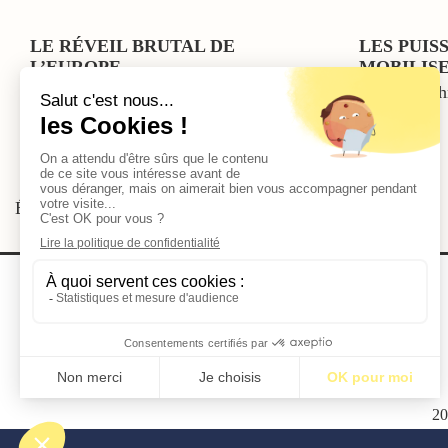
LE RÉVEIL BRUTAL DE
LES PUIS
L’EUROPE
MOBILIS
Par Hicheme Lehmici
Par Jean-Ch
Étiquettes:
BM08
2