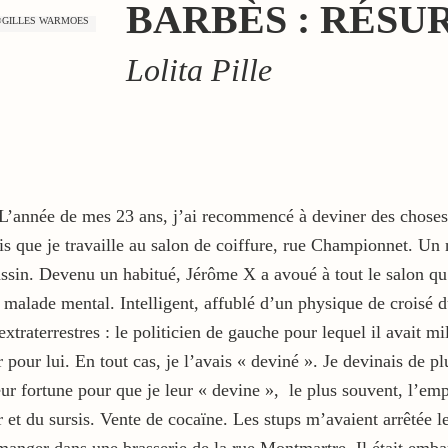
BARBÈS : RÉSU
on ©GILLES WARMOES
Lolita Pille
L’année de mes 23 ans, j’ai recommencé à deviner des choses. 
is que je travaille au salon de coiffure, rue Championnet. Un 
sassin. Devenu un habitué, Jérôme X a avoué à tout le salon qu’
 malade mental. Intelligent, affublé d’un physique de croisé 
traterrestres : le politicien de gauche pour lequel il avait mi
er pour lui. En tout cas, je l’avais « deviné ». Je devinais de
leur fortune pour que je leur « devine », le plus souvent, l’em
r et du sursis. Vente de cocaïne. Les stups m’avaient arrêtée 