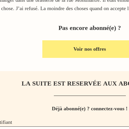
manger dans une brasserie de la rue Montmartre. Il était embarr
e chose. J’ai refusé. La moindre des choses quand on accepte
Pas encore abonné(e) ?
Voir nos offres
LA SUITE EST RESERVÉE AUX AB
Déjà abonné(e) ? connectez-vous !
tifiant