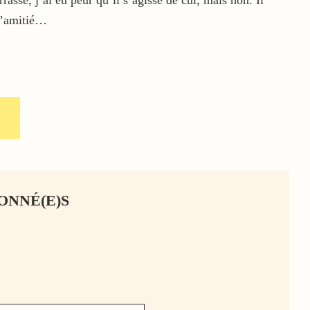
assé, j’ai eu peur qu’il s’agisse de cul, mais non. Il
 l’amitié…
ONNÉ(E)S