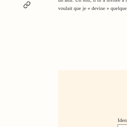
un ami. Un soir, il m’a invitée à 
voulait que je « devine » quelqu
Iden