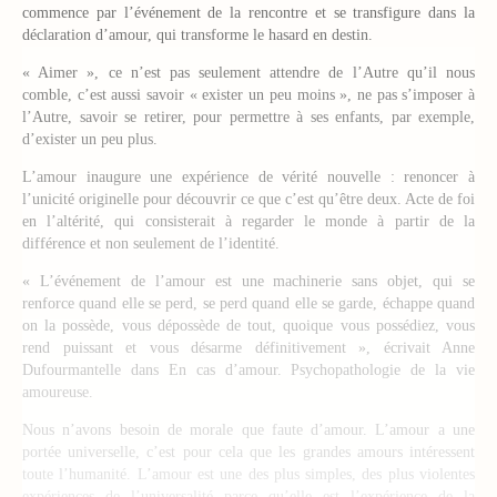
commence par l’événement de la rencontre et se transfigure dans la
déclaration d’amour, qui transforme le hasard en destin.
« Aimer », ce n’est pas seulement attendre de l’Autre qu’il nous
comble, c’est aussi savoir « exister un peu moins », ne pas s’imposer à
l’Autre, savoir se retirer, pour permettre à ses enfants, par exemple,
d’exister un peu plus.
L’amour inaugure une expérience de vérité nouvelle : renoncer à
l’unicité originelle pour découvrir ce que c’est qu’être deux. Acte de foi
en l’altérité, qui consisterait à regarder le monde à partir de la
différence et non seulement de l’identité.
« L’événement de l’amour est une machinerie sans objet, qui se
renforce quand elle se perd, se perd quand elle se garde, échappe quand
on la possède, vous dépossède de tout, quoique vous possédiez, vous
rend puissant et vous désarme définitivement », écrivait Anne
Dufourmantelle dans En cas d’amour. Psychopathologie de la vie
amoureuse.
Nous n’avons besoin de morale que faute d’amour. L’amour a une
portée universelle, c’est pour cela que les grandes amours intéressent
toute l’humanité. L’amour est une des plus simples, des plus violentes
expériences de l’universalité parce qu’elle est l’expérience de la