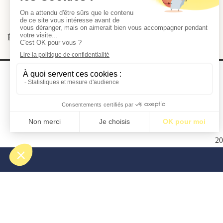
Étiquettes:
BM10
2