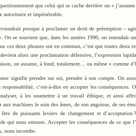
 questionnement que celui qui se cache derrière un « j’assume
e autoritaire et impénétrable.
viendrait presque à proclamer un droit de préemption – agir 
e. On se souvient que, dans les années 1990, on entendait u
e ces deux phrases ont en commun, c’est que toutes deux entend
devient alors une proclamation défensive, l’expression lapidai
u raison, on assume, à fond, totalement… ou même « comme d’
mer signifie prendre sur soi, prendre à son compte. On assu
a responsabilité, c’est-à-dire en accepter les conséquences. 
nalyser, à les soumettre à un travail éthique, et ainsi affr
aux machines le soin des âmes, de son angoisse, de ses émoti
t être de puissants leviers de changement et d’acceptation 
nde qui nous entoure. Accepter les conséquences de ce que l’
ns, nous incombe.