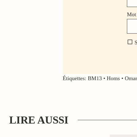
Mot 
S
Étiquettes:
BM13
•
Homs
•
Omar
LIRE AUSSI