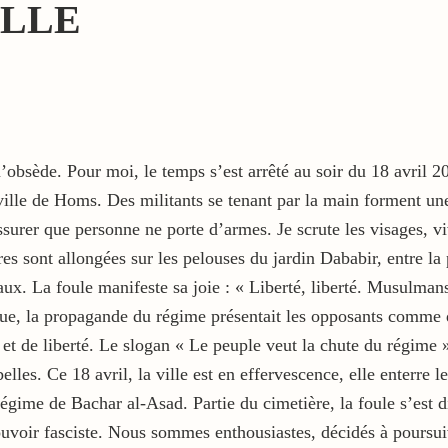
ELLE
bsède. Pour moi, le temps s’est arrêté au soir du 18 avril 201
ville de Homs. Des militants se tenant par la main forment un
assurer que personne ne porte d’armes. Je scrute les visages, v
es sont allongées sur les pelouses du jardin Dababir, entre la
aux. La foule manifeste sa joie : « Liberté, liberté. Musulmans
que, la propagande du régime présentait les opposants comme 
et de liberté. Le slogan « Le peuple veut la chute du régime » 
ebelles. Ce 18 avril, la ville est en effervescence, elle enterre
égime de Bachar al-Asad. Partie du cimetière, la foule s’est d
pouvoir fasciste. Nous sommes enthousiastes, décidés à poursu