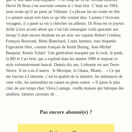
Hervé Di Rosa s’en souvient comme si c’était hier. C’était en 1994,
juste avant qu’il ne parte au Viêtnam. La phrase lui est restée en tête.
Le peintre savait très bien ce qu’elle voulait dire. Comme l’écrivain-
voyageur, il a passé sa vie à chercher un ailleurs. Di Rosa est ce joyeux
drille à fort accent sétois qui s’est fait remarquer voilà quarante ans
lorsqu’il était encore étudiant en art avec ses copains Robert Combas,
François Boisrond, Rémi Blanchard, Louis Jammes, tous étiquetés
Figuration libre, cousins français de Keith Haring, Jean-Michel
Basquiat, Kenny Scharf. Une génération marquée par le rock, le punk,
la BD et l’art brut, qui a explosé dans les années 1980 et imposé ce
style volontairement bancal. Depuis dix ans, Lisbonne est son Terre-
Neuve. Il en a eu d’autres : le Mexique, le Ghana, Miami... « Ce qui
me fascine à Lisbonne, c’est la qualité de la lumière, les ambiances de
cette ville, les immeubles en ruines en plein centre. » Il passe le plus
clair de son temps chez Viúva Lamego, vieille maison qui fabrique des
azuléjos, fameux carreaux de…
Pas encore abonné(e) ?