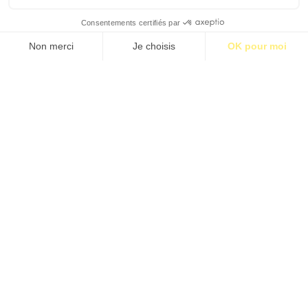
S’abonner pour 1€
S’abonner
MÉDINE, LE PROPHÈTE ET LES INFIDÈLES
Par Ian Hamel
Étiquettes:
Art
•
BM17