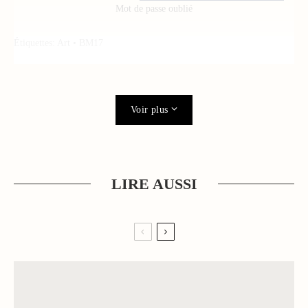
Mot de passe oublié
Étiquettes:
Art
•
BM17
Voir plus
LIRE AUSSI