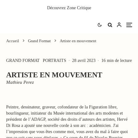
Découvrez
Zone Critique
Accueil
Grand Format
Artiste en mouvement
GRAND FORMAT
PORTRAITS
·
28 avril 2023
·
16 min de lecture
ARTISTE EN MOUVEMENT
Mathieu Perez
Peintre, dessinateur, graveur, cofondateur de la Figuration libre,
bourlingueur, initiateur du Musée international des arts modestes et
président de l’ADAGP, société des droits d’auteurs des artistes, Hervé
Di Rosa a ajouté une nouvelle corde à son arc : académicien. J'ai
l’impression que vous êtes comme moi, vous avez du mal à faire quoi
que ce soit sans vous déplacer. » Ce coup de fil de Nicolas Bouvier,