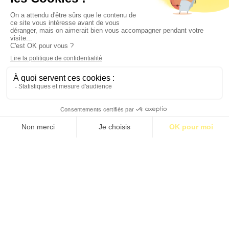
S’abonner pour 1€
S’abonner
MÉDINE, LE PROPHÈTE ET LES INFIDÈLES
Par Ian Hamel