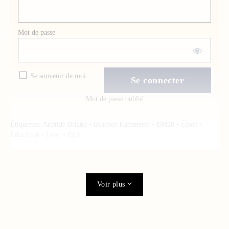
Mot de passe
Se souvenir de moi
Mot de passe oublié
Étiquettes:
Aristide Briand
•
Béatrice Kammerer
•
BM20
•
École
•
Éducation
•
Lyon
•
REP
Voir plus