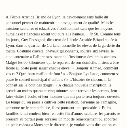
À l’école Aristide Briand de Lyon, le dévouement sans faille du
personnel permet de maintenir un enseignement de qualité. Mais les
missions scolaires et éducatives s’additionnent sans que les moyens
humains et financiers soient toujours à la hauteur. 7h 50. Comme tous
les jours, Guy Rossignol, directeur de l’école Aristide Briand située à
Lyon, dans le quartier de Gerland, accueille les élèves de la garderie du
matin. Costume cravate, cheveux grisonnants, sourire aux lèvres, le
cinquantenaire a l’allure rassurante de l’instituteur des temps anciens.
Malgré les 60 kilomètres qui le séparent de son domicile, il tient à être
fidèle au poste pour saluer chaque élève : « Bonjour Ahmed, comment
vas-tu ? Quel beau maillot de foot ! » « Bonjour Lys Isaac, comment se
passe le conseil municipal d’enfants ? » L’histoire de chacun, il la
connaît sur le bout des doigts : « À chaque nouvelle inscription, je
prends au moins quarante-cinq minutes pour recevoir les parents, leur
faire visiter l’école, et leur montrer que ma porte sera toujours ouverte.
Le temps qu’on passe à cultiver cette relation, personne ne l’imagine,
personne ne le comptabilise, il est pourtant indispensable. » Et les
familles le lui rendent bien : en cette fin d’année scolaire, les parents se
pressent au portail pour adresser un mot de remerciement ou apporter
un petit cadeau « Monsieur le directeur, je voulais vous dire qu’on va