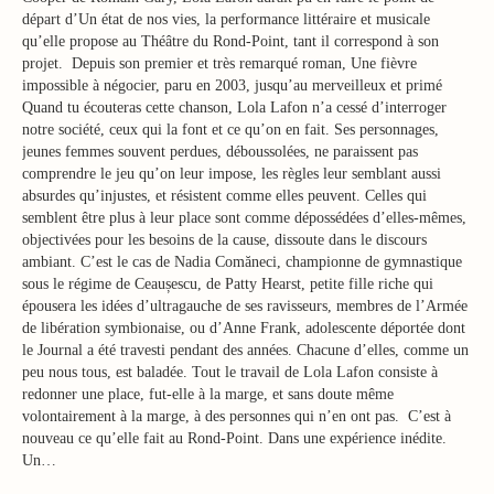
départ d’Un état de nos vies, la performance littéraire et musicale
qu’elle propose au Théâtre du Rond-Point, tant il correspond à son
projet. Depuis son premier et très remarqué roman, Une fièvre
impossible à négocier, paru en 2003, jusqu’au merveilleux et primé
Quand tu écouteras cette chanson, Lola Lafon n’a cessé d’interroger
notre société, ceux qui la font et ce qu’on en fait. Ses personnages,
jeunes femmes souvent perdues, déboussolées, ne paraissent pas
comprendre le jeu qu’on leur impose, les règles leur semblant aussi
absurdes qu’injustes, et résistent comme elles peuvent. Celles qui
semblent être plus à leur place sont comme dépossédées d’elles-mêmes,
objectivées pour les besoins de la cause, dissoute dans le discours
ambiant. C’est le cas de Nadia Comăneci, championne de gymnastique
sous le régime de Ceaușescu, de Patty Hearst, petite fille riche qui
épousera les idées d’ultragauche de ses ravisseurs, membres de l’Armée
de libération symbionaise, ou d’Anne Frank, adolescente déportée dont
le Journal a été travesti pendant des années. Chacune d’elles, comme un
peu nous tous, est baladée. Tout le travail de Lola Lafon consiste à
redonner une place, fut-elle à la marge, et sans doute même
volontairement à la marge, à des personnes qui n’en ont pas. C’est à
nouveau ce qu’elle fait au Rond-Point. Dans une expérience inédite.
Un…