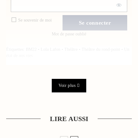
Se souvenir de moi
Mot de passe oublié
Étiquettes:
BM22
•
Lola Lafon
•
Théâtre
•
Théâtre du rond-point
•
Un
état de nos vies
Voir plus
LIRE AUSSI