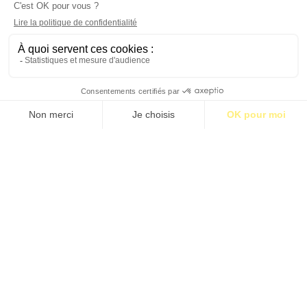
S’abonner pour 1€
S’abonner
ROBIN FINCKER “LE TEMPS, EN MUSIQUE,
N’EST PAS LINÉAIRE”
Propos recueillis par Paul Dozier