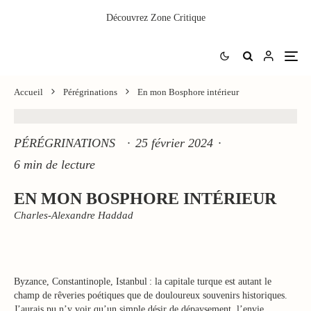
Découvrez
Zone Critique
Accueil
Pérégrinations
En mon Bosphore intérieur
PÉRÉGRINATIONS
·
25 février 2024
·
6 min de lecture
EN MON BOSPHORE INTÉRIEUR
Charles-Alexandre Haddad
Byzance, Constantinople, Istanbul : la capitale turque est autant le
champ de rêveries poétiques que de douloureux souvenirs historiques.
J’aurais pu n’y voir qu’un simple désir de dépaysement, l’envie