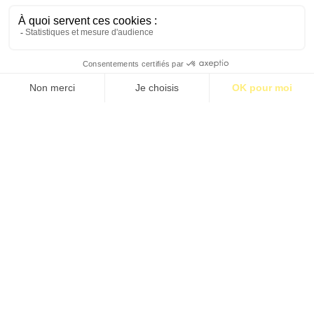
S’abonner pour 1€
S’abonner
LE TOUR DU MONDE EN UN JOUR
Gaëlle Bélem
LA MEUTE
Philippe Zaouati
Étiquettes:
BM26
•
Charles-Alexandre Haddad
•
Istanbul
•
Turquie
•
Voyage