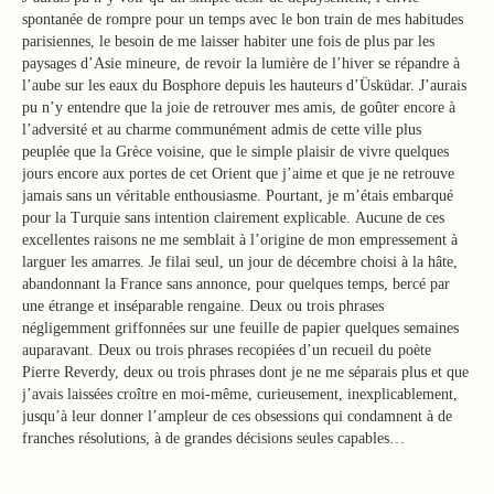
spontanée de rompre pour un temps avec le bon train de mes habitudes
parisiennes, le besoin de me laisser habiter une fois de plus par les
paysages d’Asie mineure, de revoir la lumière de l’hiver se répandre à
l’aube sur les eaux du Bosphore depuis les hauteurs d’Üsküdar. J’aurais
pu n’y entendre que la joie de retrouver mes amis, de goûter encore à
l’adversité et au charme communément admis de cette ville plus
peuplée que la Grèce voisine, que le simple plaisir de vivre quelques
jours encore aux portes de cet Orient que j’aime et que je ne retrouve
jamais sans un véritable enthousiasme. Pourtant, je m’étais embarqué
pour la Turquie sans intention clairement explicable. Aucune de ces
excellentes raisons ne me semblait à l’origine de mon empressement à
larguer les amarres. Je filai seul, un jour de décembre choisi à la hâte,
abandonnant la France sans annonce, pour quelques temps, bercé par
une étrange et inséparable rengaine. Deux ou trois phrases
négligemment griffonnées sur une feuille de papier quelques semaines
auparavant. Deux ou trois phrases recopiées d’un recueil du poète
Pierre Reverdy, deux ou trois phrases dont je ne me séparais plus et que
j’avais laissées croître en moi-même, curieusement, inexplicablement,
jusqu’à leur donner l’ampleur de ces obsessions qui condamnent à de
franches résolutions, à de grandes décisions seules capables…