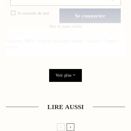
Se souvenir de moi
Mot de passe oublié
Étiquettes:
BM26
•
Charles-Alexandre Haddad
•
Istanbul
•
Turquie
•
Voyage
Voir plus
LIRE AUSSI