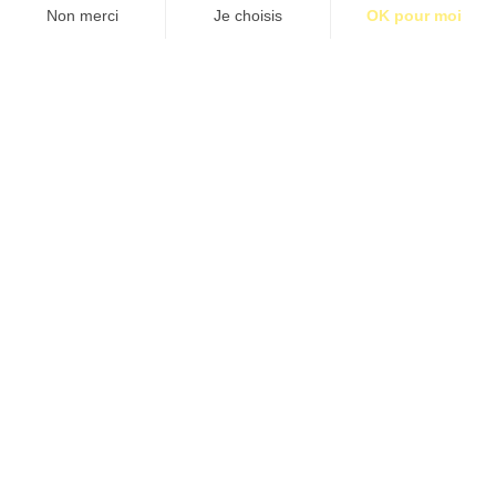
S’abonner pour 1€
S’abonner
LES ÉCRIVAINS DANS LA LUMIÈRE
Texte et photos Nikos Aliagas
Étiquettes:
BM29
•
Cinéma
•
Fondation Jan Michalski
•
Georges
Simenon
•
Littérature
•
Natalia Granero
•
Photographie
•
Portfolio
Contact
Qui sommes-nous ?
Publicité