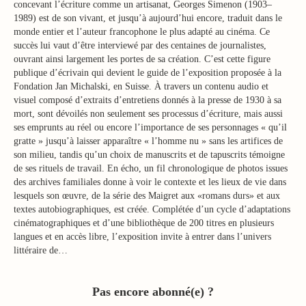
concevant l’écriture comme un artisanat, Georges Simenon (1903–
1989) est de son vivant, et jusqu’à aujourd’hui encore, traduit dans le
monde entier et l’auteur francophone le plus adapté au cinéma. Ce
succès lui vaut d’être interviewé par des centaines de journalistes,
ouvrant ainsi largement les portes de sa création. C’est cette figure
publique d’écrivain qui devient le guide de l’exposition proposée à la
Fondation Jan Michalski, en Suisse. À travers un contenu audio et
visuel composé d’extraits d’entretiens donnés à la presse de 1930 à sa
mort, sont dévoilés non seulement ses processus d’écriture, mais aussi
ses emprunts au réel ou encore l’importance de ses personnages « qu’il
gratte » jusqu’à laisser apparaître « l’homme nu » sans les artifices de
son milieu, tandis qu’un choix de manuscrits et de tapuscrits témoigne
de ses rituels de travail. En écho, un fil chronologique de photos issues
des archives familiales donne à voir le contexte et les lieux de vie dans
lesquels son œuvre, de la série des Maigret aux «romans durs» et aux
textes autobiographiques, est créée. Complétée d’un cycle d’adaptations
cinématographiques et d’une bibliothèque de 200 titres en plusieurs
langues et en accès libre, l’exposition invite à entrer dans l’univers
littéraire de…
Pas encore abonné(e) ?