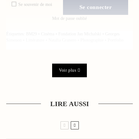
Se souvenir de moi
Mot de passe oublié
Étiquettes:
BM29
•
Cinéma
•
Fondation Jan Michalski
•
Georges
Simenon
•
Littérature
•
Natalia Granero
•
Photographie
•
Portfolio
Voir plus
LIRE AUSSI