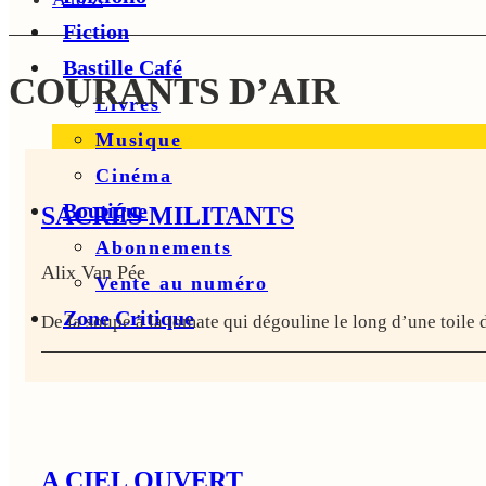
Fiction
Bastille Café
COURANTS D’AIR
Livres
Musique
Cinéma
Boutique
SACRÉS MILITANTS
Abonnements
Alix Van Pée
Vente au numéro
Zone Critique
De la soupe à la tomate qui dégouline le long d’une toile 
A CIEL OUVERT