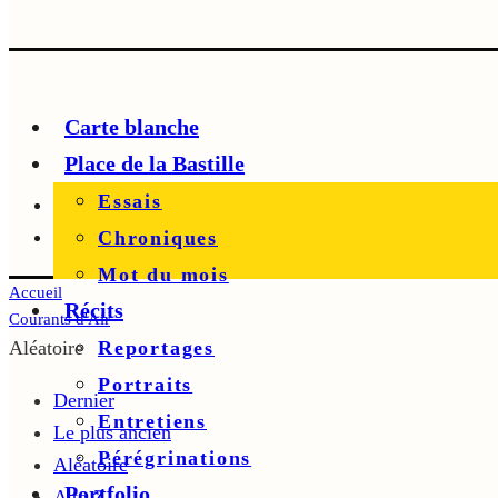
Carte blanche
Place de la Bastille
Essais
Chroniques
Mot du mois
Accueil
Récits
Courants d'Air
Aléatoire
Reportages
Portraits
Dernier
Entretiens
Le plus ancien
Pérégrinations
Aléatoire
Portfolio
A to Z