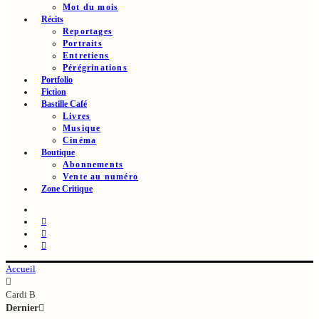
Mot du mois
Récits
Reportages
Portraits
Entretiens
Pérégrinations
Portfolio
Fiction
Bastille Café
Livres
Musique
Cinéma
Boutique
Abonnements
Vente au numéro
Zone Critique
Accueil
Cardi B
Dernier