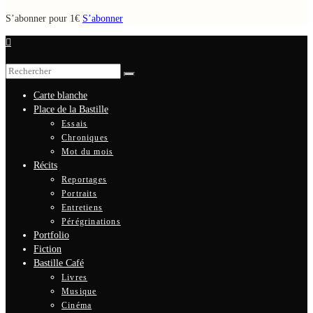
S’abonner pour 1€
S’abonner
Carte blanche
Place de la Bastille
Essais
Chroniques
Mot du mois
Récits
Reportages
Portraits
Entretiens
Pérégrinations
Portfolio
Fiction
Bastille Café
Livres
Musique
Cinéma