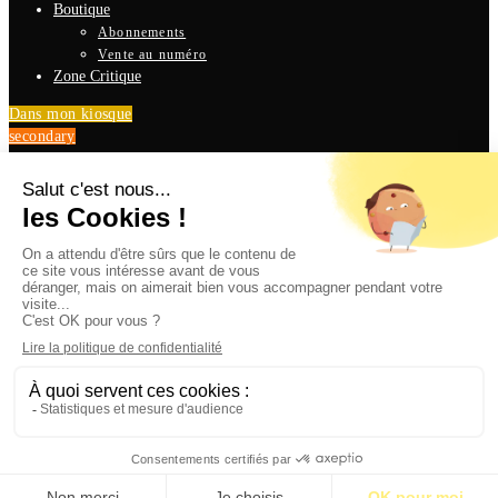
Boutique
Abonnements
Vente au numéro
Zone Critique
Dans mon kiosque
secondary
Zeen is a next generation WordPress theme. It’s powerful, beautifully
designed and comes with everything you need to engage your visitors and
increase conversions.
TOP REVIEWS