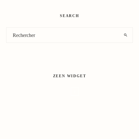
SEARCH
ZEEN WIDGET
QUE LA NATURE EST BELLE ! NON, ELLE EST
CRUELLE.
À KANAZAWA, LA RUE ENTRE AU MUSÉE