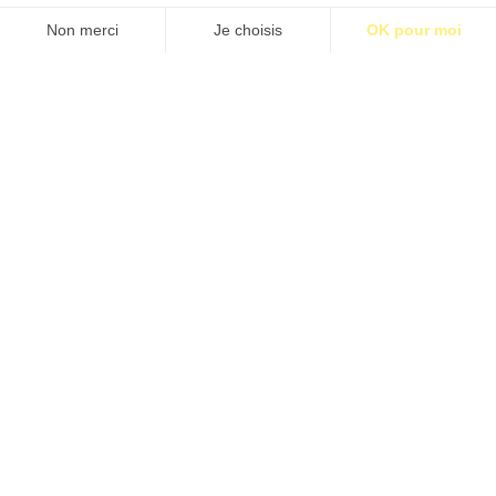
S’abonner pour 1€
S’abonner
#BM39 – JANVIER 2026
Étiquettes:
BM09