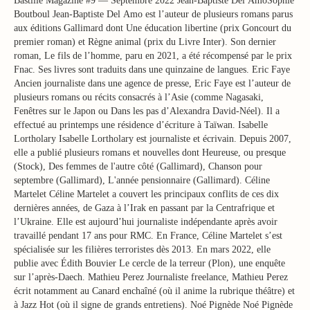
Bastille Magazine #9 — Septembre 2022 Jean-Baptiste Del AmoSophie
Boutboul Jean-Baptiste Del Amo est l’auteur de plusieurs romans parus
aux éditions Gallimard dont Une éducation libertine (prix Goncourt du
premier roman) et Règne animal (prix du Livre Inter). Son dernier
roman, Le fils de l’homme, paru en 2021, a été récompensé par le prix
Fnac. Ses livres sont traduits dans une quinzaine de langues. Eric Faye
Ancien journaliste dans une agence de presse, Eric Faye est l’auteur de
plusieurs romans ou récits consacrés à l’Asie (comme Nagasaki,
Fenêtres sur le Japon ou Dans les pas d’Alexandra David-Néel). Il a
effectué au printemps une résidence d’écriture à Taïwan. Isabelle
Lortholary Isabelle Lortholary est journaliste et écrivain. Depuis 2007,
elle a publié plusieurs romans et nouvelles dont Heureuse, ou presque
(Stock), Des femmes de l'autre côté (Gallimard), Chanson pour
septembre (Gallimard), L'année pensionnaire (Gallimard). Céline
Martelet Céline Martelet a couvert les principaux conflits de ces dix
dernières années, de Gaza à l’Irak en passant par la Centrafrique et
l’Ukraine. Elle est aujourd’hui journaliste indépendante après avoir
travaillé pendant 17 ans pour RMC. En France, Céline Martelet s’est
spécialisée sur les filières terroristes dès 2013. En mars 2022, elle
publie avec Édith Bouvier Le cercle de la terreur (Plon), une enquête
sur l’après-Daech. Mathieu Perez Journaliste freelance, Mathieu Perez
écrit notamment au Canard enchaîné (où il anime la rubrique théâtre) et
à Jazz Hot (où il signe de grands entretiens). Noé Pignède Noé Pignède