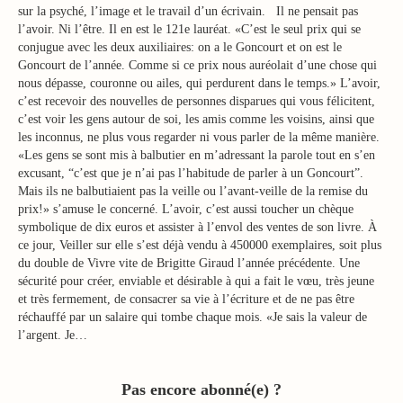
sur la psyché, l’image et le travail d’un écrivain. Il ne pensait pas
l’avoir. Ni l’être. Il en est le 121e lauréat. «C’est le seul prix qui se
conjugue avec les deux auxiliaires: on a le Goncourt et on est le
Goncourt de l’année. Comme si ce prix nous auréolait d’une chose qui
nous dépasse, couronne ou ailes, qui perdurent dans le temps.» L’avoir,
c’est recevoir des nouvelles de personnes disparues qui vous félicitent,
c’est voir les gens autour de soi, les amis comme les voisins, ainsi que
les inconnus, ne plus vous regarder ni vous parler de la même manière.
«Les gens se sont mis à balbutier en m’adressant la parole tout en s’en
excusant, “c’est que je n’ai pas l’habitude de parler à un Goncourt”.
Mais ils ne balbutiaient pas la veille ou l’avant-veille de la remise du
prix!» s’amuse le concerné. L’avoir, c’est aussi toucher un chèque
symbolique de dix euros et assister à l’envol des ventes de son livre. À
ce jour, Veiller sur elle s’est déjà vendu à 450000 exemplaires, soit plus
du double de Vivre vite de Brigitte Giraud l’année précédente. Une
sécurité pour créer, enviable et désirable à qui a fait le vœu, très jeune
et très fermement, de consacrer sa vie à l’écriture et de ne pas être
réchauffé par un salaire qui tombe chaque mois. «Je sais la valeur de
l’argent. Je…
Pas encore abonné(e) ?