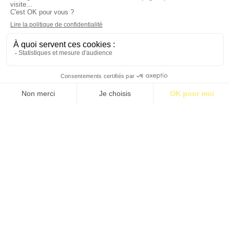
S’abonner pour 1€
S’abonner
ROBIN FINCKER “LE TEMPS, EN MUSIQUE,
N’EST PAS LINÉAIRE”
Propos recueillis par Paul Dozier
Étiquettes:
BM25
•
Goncourt
•
Isabelle Lortholary
•
Jean-Baptiste
Andrea
•
Prix Goncourt 2023
•
Veiller sur elle