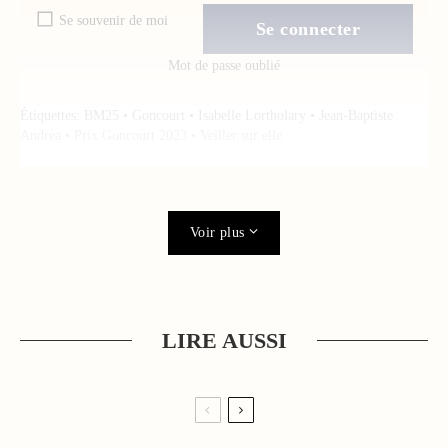
Se souvenir de moi
Mot de passe oublié
Étiquettes:
BM25
•
Goncourt
•
Isabelle Lortholary
•
Jean-Baptiste
Andrea
•
Prix Goncourt 2023
•
Veiller sur elle
Voir plus
LIRE AUSSI