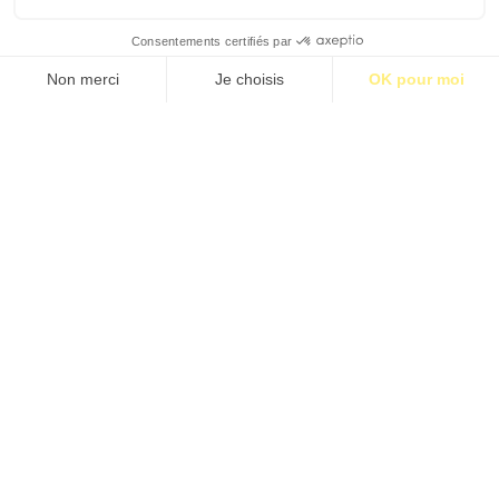
S’abonner pour 1€
S’abonner
HOMMAGE AU ­CÉZALLIER, ROYAUME DE
LUMIÈRE
par Frère François Cassingena-Trévedy
Étiquettes:
BM33