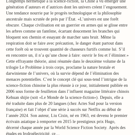
Longtemps hermétique à la science-fiction, la Chine a vu émerger une
génération d’auteurs et d’autrices dont les univers créent l’engouement.
Une tendance nourrie par le progrès technologique et la philosophie
ancestrale mais scrutée de près par l’État. «L’univers est une forêt
obscure. Chaque civilisation est un guerrier en armes qui se glisse entre
les arbres comme un fantôme, écartant doucement les branches qui
bloquent son chemin et essayant de marcher sans bruit. Même la
respiration doit se faire avec précaution, le danger étant partout dans
cette forêt où se trouvent quantité de chasseurs furtifs comme lui. S’il
en rencontre un, il n’a qu’une chose à faire: ouvrir le feu et l’éliminer.»
Cette effrayante théorie, ainsi résumée dans le deuxième volume de la
trilogie Le Problème à trois corps, proclame la nature brutale et
darwinienne de l’univers, où la survie dépend de l’élimination des
menaces potentielles. C’est le concept clé qui sous-tend l’intrigue de la
science-fiction chinoise la plus réussie à ce jour, initialement publiée en
2006 sous forme de feuilleton dans l’influent magazine littéraire chinois
Kehuan shijie (soit «Le Monde de la science-fiction»). Depuis, elle a
été traduite dans plus de 20 langues (chez Actes Sud pour la version
française) et fait l’objet d’une série à succès sur Netflix au début de
l’année 2024. Son auteur, Liu Cixin, né en 1963, est devenu le premier
écrivain asiatique à remporter en 2015 le prestigieux prix Hugo,
décerné chaque année par la World Science Fiction Society. Après des
études en hydroélectricité, ce…