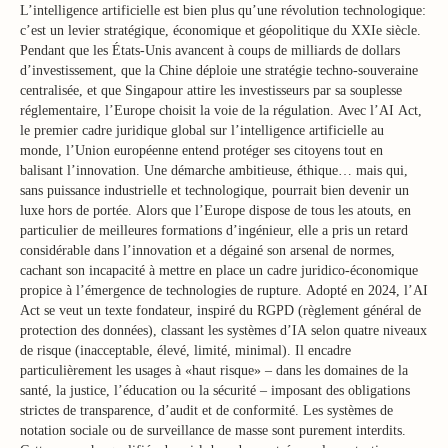
L’intelligence artificielle est bien plus qu’une révolution technologique:
c’est un levier stratégique, économique et géopolitique du XXIe siècle.
Pendant que les États-Unis avancent à coups de milliards de dollars
d’investissement, que la Chine déploie une stratégie techno-souveraine
centralisée, et que Singapour attire les investisseurs par sa souplesse
réglementaire, l’Europe choisit la voie de la régulation. Avec l’AI Act,
le premier cadre juridique global sur l’intelligence artificielle au
monde, l’Union européenne entend protéger ses citoyens tout en
balisant l’innovation. Une démarche ambitieuse, éthique… mais qui,
sans puissance industrielle et technologique, pourrait bien devenir un
luxe hors de portée. Alors que l’Europe dispose de tous les atouts, en
particulier de meilleures formations d’ingénieur, elle a pris un retard
considérable dans l’innovation et a dégainé son arsenal de normes,
cachant son incapacité à mettre en place un cadre juridico-économique
propice à l’émergence de technologies de rupture. Adopté en 2024, l’AI
Act se veut un texte fondateur, inspiré du RGPD (règlement général de
protection des données), classant les systèmes d’IA selon quatre niveaux
de risque (inacceptable, élevé, limité, minimal). Il encadre
particulièrement les usages à «haut risque» – dans les domaines de la
santé, la justice, l’éducation ou la sécurité – imposant des obligations
strictes de transparence, d’audit et de conformité. Les systèmes de
notation sociale ou de surveillance de masse sont purement interdits.