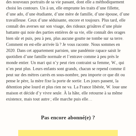
des nouveaux portraits de sa vie passant, dont elle a méthodiquement
choisi les contours. Un à un, elle emprunte les traits d’une fillette,
d’une ado, d’une étudiante, d’une mère de famille, d’une épouse, d’une
travailleuse. Ceux d’une séduisante, encore et toujours. Plus tard, elle
connaît des averses sur son visage, des rideaux grisâtres d’une pluie
battante qui noie des parties entières de sa vie, elle connaît des orages
bien sûr et puis, peu à peu, plus aucune goutte ne tombe sur sa terre.
Comment en est-elle arrivée là ? Je vous raconte. Nous sommes en
2020. Dans cet appartement parisien, une pandémie rapace saisit le
quotidien d’une famille normale et l’entrave comme à peu près le
monde entier. Un mari qui n’y peut rien contraint sa femme, W., qui
n’en peut plus. Leurs enfants sont grands, chacun se repend comme il
peut sur des mètres carrés en sous-nombre, peu importe ce que dit ou
pense le père, la mère fixe la porte de sortie. Les jours passent, la
détention pèse lourd et plus rien ne va. La France libérée, W. loue une
maison et décide d’y vivre seule. À la hâte, elle retourne à sa même
existence, mais tout autre ; elle marche puis elle…
Pas encore abonné(e) ?