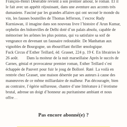
François-Henri Désérable revient à son premier amour, le roman. Et il
le fait avec un appétit réjouissant, dans une aventure aux accents très
dumasiens. Fasciné par les grandes affaires qui ont secoué le monde du
vin, les fausses bouteilles de Thomas Jefferson, l’escroc Rudy
Kurniawan, il imagine dans son nouveau livre l’histoire d’Arun Kumar,
orphelin des bidonvilles de Delhi doté d’un palais absolu, capable de
mémoriser les arômes les plus pointus, qui va satisfaire sa soif de
vengeance en devenant un faussaire redoutable. De Manhattan aux
vignobles de Bourgogne, un ébouriffant thriller œnologique.
Fuck Circus d’Esther Teillard, éd. Grasset, 224 p, 19 €. En librairies le
26 août. Dans la moiteur de la nuit marseillaise Après le succès de
Carnes, génial et provocateur premier roman, Esther Teillard s’est
échappée de Pauvert pour fuir le joug de Bolloré. Raté. La voilà en
rentrée chez Grasset, une maison désertée par ses auteurs à cause des
manœuvres de ce même milliardaire de malheur. Pas découragée, bien
au contraire, l’égérie sulfureuse, chantre d’une littérature à l’érotisme
brutal, adresse un doigt d’honneur au puritanisme ambiant et nous
offre…
Pas encore abonné(e) ?