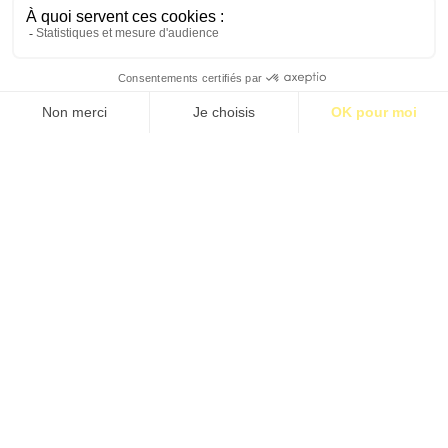
À KANAZAWA, LA RUE ENTRE AU MUSÉE
Par Sylvain Cardonnel
S’abonner pour 1€
S’abonner
LES PUISSANCES MOYENNES SE MOBILISENT
Par Jean-Christophe Bas
LE RÉVEIL BRUTAL DE L’EUROPE
Par Hicheme Lehmici
Étiquettes:
BM42