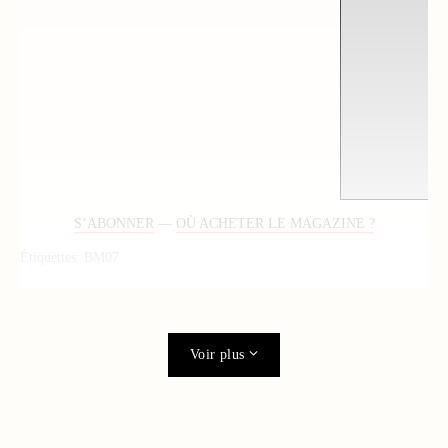
S’ABONNER
—
OÙ ACHETER LE MAGAZINE ?
Étiquettes:
BM07
Voir plus