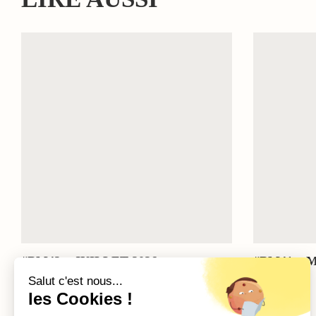
#BM42 – JUILLET 2026
#BM41 – M