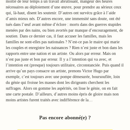
moitié de leur temps à un travail abrutissant, mangeur des heures
nécessaires au déploiement d’une œuvre, pour prendre au sérieux ceux
qui, là-haut, disent les soutenir. D’autres ont survécu grâce à l’aide
d’amis mieux nés. D’autres encore, une immensité sans doute, ont été
tués dans l’œuf avant même d’éclore : morts dans des guerres stupides
menées par des nains, ou bien avortés par manque d’encouragement, de
soutien. Dans ce dernier cas, il faut accuser les familles, mais les
familles ne sont-elles pas nationales ? N’est-ce pas le maire qui marie
les couples et enregistre les naissances ? Rien n’est juste et bon dans les
rapports entre une nation et un artiste. Ou alors par erreur. Mais on
n’est pas juste et bon par erreur. Il y a l’intention qui va avec, et
l’intention est (presque) toujours utilitaire, circonstanciée. Puis quand il
arrive qu’un pays consacre un artiste, prenons Victor Hugo par
exemple, c’est toujours avec une pompe démesurée, boursouflée, loin
du génie qui froisse les masses dont les dirigeants cherchent les
suffrages. Alors on gomme les aspérités, on lisse le génie, on en fait
une carte postale. D’ailleurs, d’autres moins épris de gloire mais non
moins artistes furent traités avec indifférence de la…
Pas encore abonné(e) ?