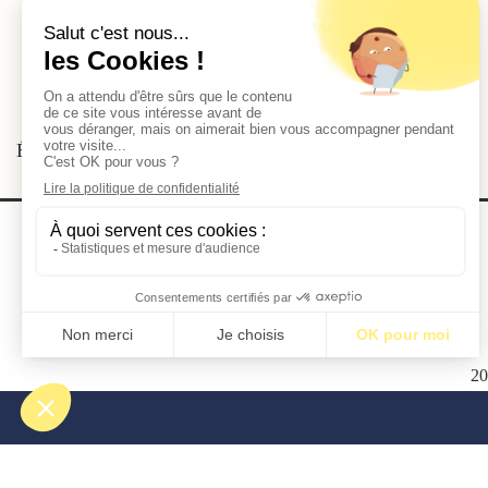
Par Sylvain Cardonnel
Étiquettes:
BM19
2