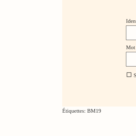
Iden
Mot 
S
Étiquettes:
BM19