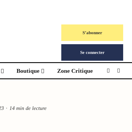
S’abonner
Se connecter
Boutique
Zone Critique
23
·
14 min de lecture