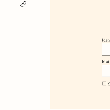
Iden
Mot 
S