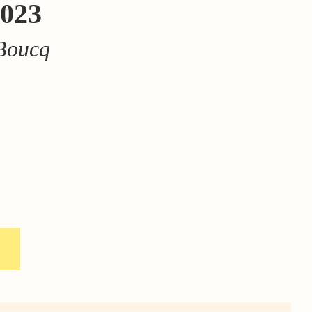
023
 Boucq