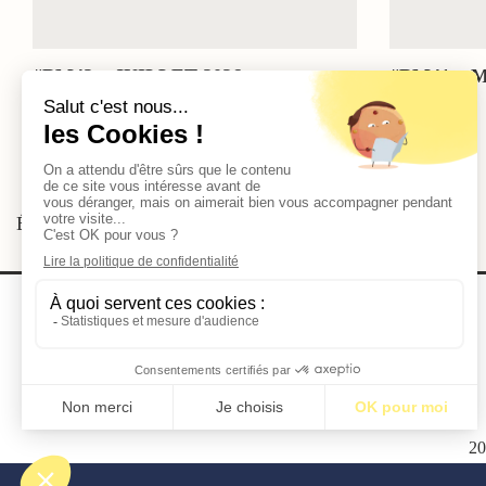
#BM42 – JUILLET 2026
#BM41 – M
Étiquettes:
BM18
2