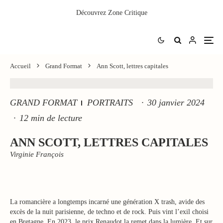
Découvrez
Zone Critique
Accueil
Grand Format
Ann Scott, lettres capitales
GRAND FORMAT
PORTRAITS
·
30 janvier 2024
·
12 min de lecture
ANN SCOTT, LETTRES CAPITALES
Virginie François
La romancière a longtemps incarné une génération X trash, avide des
excès de la nuit parisienne, de techno et de rock. Puis vint l’exil choisi
en Bretagne. En 2023, le prix Renaudot la remet dans la lumière. Et sur