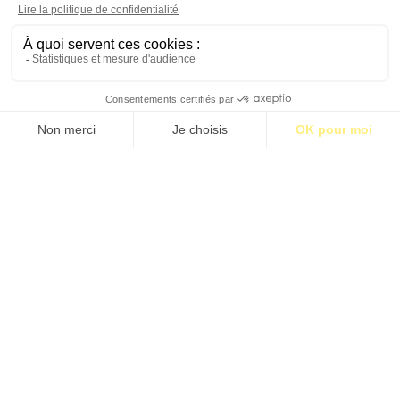
S’abonner pour 1€
S’abonner
MÉDINE, LE PROPHÈTE ET LES INFIDÈLES
Par Ian Hamel
Étiquettes:
Ann Scott
•
BM25
•
Les Insolents
•
Littérature
•
Prix
littéraire
•
Prix Renaudot
•
Virginie François