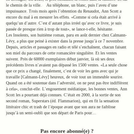
le chemin de la ville. Au téléphone, un blanc, puis l’aveu d’une
impuissance. Trois mois après l’obtention du Renaudot, Ann Scott a
encore du mal à en mesurer les effets. «Comme si cela était arrivé à
quelqu’un d’autre. C’est d’autant plus irréel qu’avec ce livre, je suis
passée de presque rien à trop de tout», se lance-t-elle, hésitante.
Les Insolents, son huitième roman, paru en août dernier chez Calmann-
Lévy, a plus que peiné à exister dans la presse jusqu’à ce 7 novembre.
Depuis, articles et passages en radio et télé s’enchaînent, chacun faisant
son miel du parcours de cette romancière singulière. Et les ventes
suivent. Près de 60000 exemplaires début janvier, là où ses deux
précédents livres n’avaient pas dépassé les 1500 ventes. «La seule chose
que ce prix a changé, finalement, c’est de voir les gens avec qui je
travaille [Calmann-Lévy] heureux, de voir tout un immeuble sourire.
Quand on a été soutenue dans l’adversité, on ne peut pas être indifférent
à cela», conclut-elle. L’engouement médiatique, les bonnes ventes, Ann
Scott les a pourtant déjà connues. C’était en 2000, à la sortie de son
second roman, Superstars (éd. Flammarion), qui en fit la sensation
littéraire chic et trash de l’époque avant que son aura ne faiblisse
jusqu’à un semi-oubli que son départ de Paris pour…
Pas encore abonné(e) ?