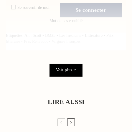
Se souvenir de moi
Mot de passe oublié
Étiquettes:
Ann Scott
•
BM25
•
Les Insolents
•
Littérature
•
Prix
littéraire
•
Prix Renaudot
•
Virginie François
Voir plus
LIRE AUSSI