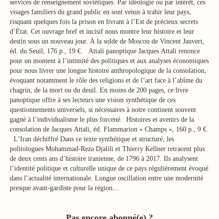
services de renseignement soviétiques. Par idéologie ou par intérêt, ces
visages familiers du grand public en sont venus à trahir leur pays,
risquant quelques fois la prison en livrant à l’Est de précieux secrets
d’État. Cet ouvrage bref et incisif nous montre leur histoire et leur
destin sous un nouveau jour. À la solde de Moscou de Vincent Jauvert,
éd. du Seuil, 176 p., 19 €. Attali panoptique Jacques Attali renonce
pour un moment à l’intimité des politiques et aux analyses économiques
pour nous livrer une longue histoire anthropologique de la consolation,
évoquant notamment le rôle des religions et de l’art face à l’abîme du
chagrin, de la mort ou du deuil. En moins de 200 pages, ce livre
panoptique offre à ses lecteurs une vision synthétique de ces
questionnements universels, si nécessaires à notre continent souvent
gagné à l’individualisme le plus forcené. Histoires et avenirs de la
consolation de Jacques Attali, éd. Flammarion « Champs », 160 p., 9 €.
L’Iran déchiffré Dans ce texte synthétique et structuré, les
politologues Mohammad-Reza Djalili et Thierry Kellner retracent plus
de deux cents ans d’histoire iranienne, de 1796 à 2017. Ils analysent
l’identité politique et culturelle unique de ce pays régulièrement évoqué
dans l’actualité internationale. Longue oscillation entre une modernité
presque avant-gardiste pour la région…
Pas encore abonné(e) ?