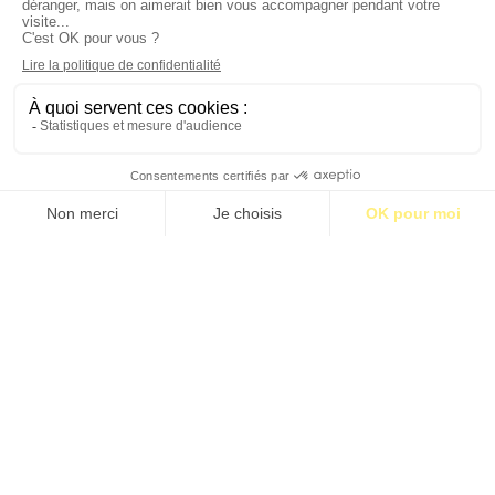
LE RÉVEIL BRUTAL DE L’EUROPE
Par Hicheme Lehmici
LES PUISSANCES MOYENNES SE MOBILISENT
Par Jean-Christophe Bas
S’abonner pour 1€
S’abonner
TROIS SPOTS PARISIENS POUR TRAVERSER
LE MIROIR…
Par Lorenzo Soccavo
RÉCONCILIER IA ET INTELLIGENCE
HUMAINE
Par Gwenaelle Huet