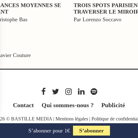
SANCES MOYENNES SE
TROIS SPOTS PARISIE
ENT
TRAVERSER LE MIROI
ristophe Bas
Par Lorenzo Soccavo
avier Couture
Contact
Qui sommes-nous ?
Publicité
026 © BASTILLE MEDIA |
Mentions légales
|
Politique de confidential
S’abonner pour 1€
S’abonner