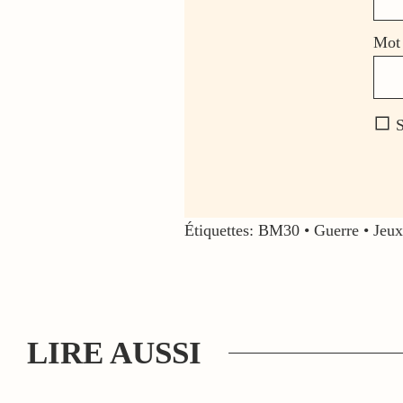
Mot 
S
Étiquettes:
BM30
•
Guerre
•
Jeu
LIRE AUSSI