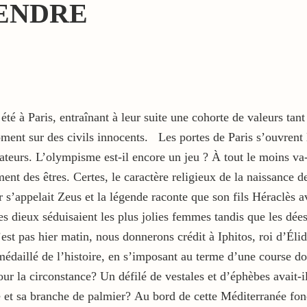
CENDRE
été à Paris, entraînant à leur suite une cohorte de valeurs tan
t sur des civils innocents. Les portes de Paris s’ouvrent le 
ateurs. L’olympisme est-il encore un jeu ? À tout le moins va-t
nt des êtres. Certes, le caractère religieux de la naissance 
s’appelait Zeus et la légende raconte que son fils Héraclès ava
es dieux séduisaient les plus jolies femmes tandis que les dées
n’est pas hier matin, nous donnerons crédit à Iphitos, roi d’Él
médaillé de l’histoire, en s’imposant au terme d’une course do
pour la circonstance? Un défilé de vestales et d’éphèbes avait-i
 et sa branche de palmier? Au bord de cette Méditerranée fond