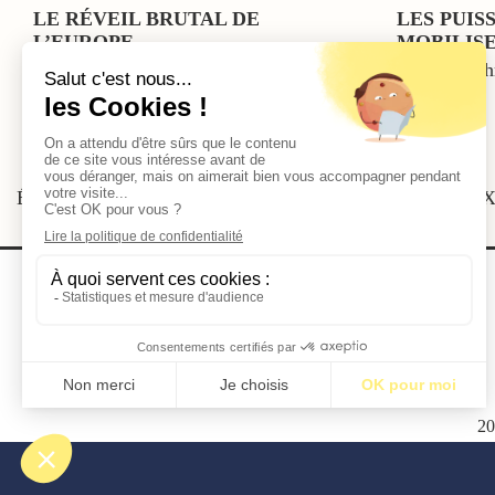
LE RÉVEIL BRUTAL DE
LES PUIS
L’EUROPE
MOBILIS
Par Hicheme Lehmici
Par Jean-Ch
Étiquettes:
BM30
•
Guerre
•
Jeux Olympiques
•
Société
•
X
2