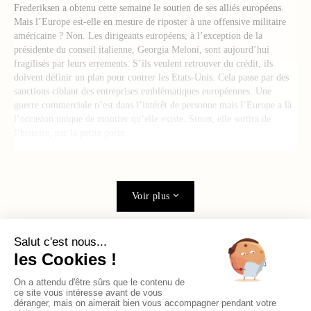
Frederiksen a obtenu cette semaine le soutien de ses alliés européens.
Mais l’Europe est-elle en mesure de riposter à une offensive militaire
américaine ? Non. Les dirigeants européens, à l’exception de la
présidente du conseil italienne, Georgia Meloni, sont aujourd’hui
fragilisés par leurs errements. S’ils veulent retrouver du crédit, ils
doivent définir un plan pour contrer les Etats-Unis. Cela passe par des
sanctions ciblant des entreprises emblématiques européennes. Une
guerre commerciale n’est dans l’intérêt de personne mais l’Europe a là
l’occasion unique de montrer qu’elle existe. Sinon, elle sortira de
l’histoire, par la petite porte.
Voir plus
LIRE AUSSI