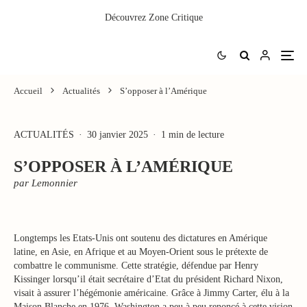
Découvrez
Zone Critique
Accueil
Actualités
S’opposer à l’Amérique
ACTUALITÉS
·
30 janvier 2025
·
1 min de lecture
S’OPPOSER À L’AMÉRIQUE
par Lemonnier
Longtemps les Etats-Unis ont soutenu des dictatures en Amérique
latine, en Asie, en Afrique et au Moyen-Orient sous le prétexte de
combattre le communisme. Cette stratégie, défendue par Henry
Kissinger lorsqu’il était secrétaire d’Etat du président Richard Nixon,
visait à assurer l’hégémonie américaine. Grâce à Jimmy Carter, élu à la
Maison Blanche en 1976, Washington a peu à peu renoncé à cette vision