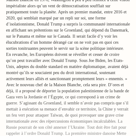
impérialiste alors qu’un vent de démocratisation soufflait sur
pratiquement toute la planète. Après un premier mandat, entre 2016 et
2020, qui semblait marqué par un repli sur soi, une forme
d’isolationnisme, Donald Trump a surpris la communauté internationale
en affichant ses prétentions sur le Groenland, qui dépend du Danemark,
sur le Panama et même sur le Canada. Il serait facile d’y voir les
élucubrations d’un homme dérangé car on ne voit pas en quoi ces
sorties tonitruantes peuvent le servir sur la scène politique intérieure.
En revanche, les Européens doivent se réveiller et cesser de croire
qu’on peut travailler avec Donald Trump. Sous Joe Biden, les Etats-
Unis, adeptes du double standard en matière diplomatique, avaient déjà
montré qu’ils se souciaient peu du droit international, soutenant
activement leurs alliés et sanctionnant promptement leurs « ennemis. »
Avec le nouveau chef de la Maison Blanche, cela sera pire. D’ores et
déjà, il a proposé de déporter la population palestinienne de la bande de
Gaza vers la Jordanie et l’Égypte, ce qui correspond à un crime de
guerre. S’agissant du Groenland, il semble n’avoir pas compris que s’il
mettait à exécution sa menace d’envahir ce territoire, la Chine y verrait
un feu vert pour attaquer Taïwan, de quoi provoquer une grave crise
internationale avec des répercussions économiques incalculables. La
Russie pourrait de son côté annexer l’Ukraine. Tout doit être fait pour
rappeler à l’ordre Donald Trump. La première ministre danoise Mette