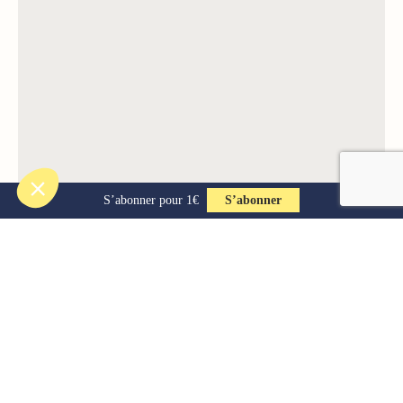
S’abonner pour 1€
S’abonner
MÉDINE, LE PROPHÈTE ET LES INFIDÈLES
Par Ian Hamel