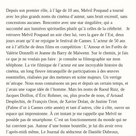
Depuis son premier rôle, à l’âge de 10 ans, Melvil Poupaud a tourné
avec les plus grands noms du cinéma d’auteur, sans bruit excessif, sans
concessions aucunes. Rencontre avec une star singulière, qui a
succombé aux lumières spirituelles plutôt qu’à celles de la célébrité. Je
retrouve Melvil Poupaud un soir chez lui, vers la gare de l’Est, deux
jours avant qu’il ne rejoigne le festival de Cannes. L’acteur de 50 ans
est à l’affiche de deux films en compétition : L’Amour et les Forêts de
Valérie Donzelli et Jeanne du Barry de Maïwenn. Sur le chemin, je fais
ce que je ne voulais pas faire : je consulte sa filmographie sur mon
téléphone. La vie filmique de l’acteur est une incroyable histoire du
cinéma, un long fleuve intranquille de participations à des œuvres
essentielles, réalisées par des metteurs en scène majeurs. Un vertige
m’attrape. Nous nous connaissons un peu et depuis un certain temps, et
j’avais une vague idée de l’homme. Mais les noms de Raoul Ruiz, de
Jacques Doillon, d’Éric Rohmer, ou, plus proche de nous, d’Arnaud
Desplechin, de François Ozon, de Xavier Dolan, de Justine Triet
(Palme d’or à Cannes cette année) et tant d’autres, côte à côte, ouvre un
espace qui impressionne. À cet instant je me rappelle que Melvil ne
possède pas de smartphone. C’est un fonctionnement du monde qui ne
lui convient pas. Autour d’une bonne bouteille, je lui dis avoir revu
l’après-midi même, Le Journal du séducteur de Danièle Dubroux,