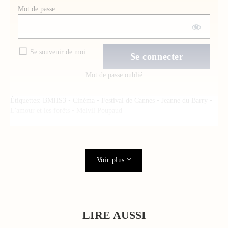
Mot de passe
Se souvenir de moi
Mot de passe oublié
Étiquettes:
BMHS3
•
Cinéma
•
Festival de Cannes
•
Jeanne du Barry
•
L'amour et les forêts
•
Melvil Poupaud
Voir plus
LIRE AUSSI