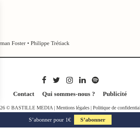
man Foster
•
Philippe Trétiack
Contact
Qui sommes-nous ?
Publicité
026 © BASTILLE MEDIA |
Mentions légales
|
Politique de confidential
S’abonner pour 1€
S’abonner