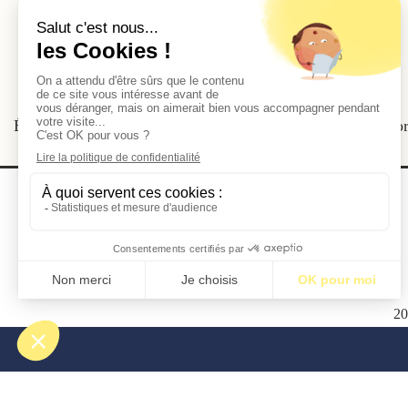
Par Sylvain Cardonnel
Étiquettes:
Architecture
•
BMHS3
•
Centre Pompidou
•
Nor
2