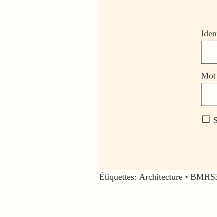
Iden
Mot 
S
Étiquettes:
Architecture
•
BMHS