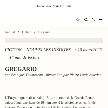
Découvrez
Zone Critique
Accueil
Fiction
Gregario
FICTION
NOUVELLES INÉDITES
·
10 mars 2025
·
14 min de lecture
GREGARIO
par François Thomazeau - illustration par Pierre-Louis Bouvier
L’Enzyme (journaliste radio): Et sur la route de la Grande Ronde,
aujourd’hui, une étape de 184 km attend le peloton avec, en fin de
journée, l’ascension du terrible col de la Bretelle. Le leader de