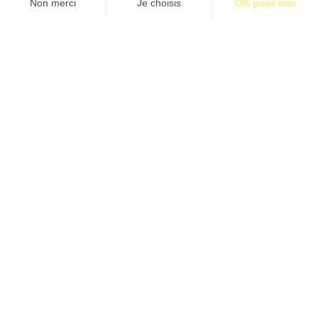
S’abonner pour 1€
S’abonner
L’IMPORTANT C’EST LE KAMIKAZE
Par Jimmy Le Bigaut - Illustration Joachim Romain
Étiquettes:
BM34
Contact
Qui sommes-nous ?
Publicité
2026 © BASTILLE MEDIA |
Mentions légales
|
Politique de confidentialité