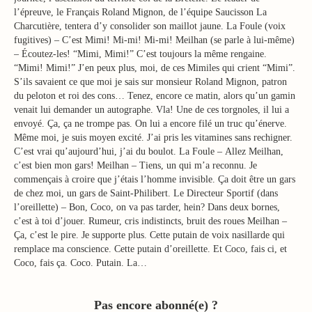
l’épreuve, le Français Roland Mignon, de l’équipe Saucisson La
Charcutière, tentera d’y consolider son maillot jaune. La Foule (voix
fugitives) – C’est Mimi! Mi-mi! Mi-mi! Meilhan (se parle à lui-même)
– Écoutez-les! “Mimi, Mimi!” C’est toujours la même rengaine.
“Mimi! Mimi!” J’en peux plus, moi, de ces Mimiles qui crient “Mimi”.
S’ils savaient ce que moi je sais sur monsieur Roland Mignon, patron
du peloton et roi des cons… Tenez, encore ce matin, alors qu’un gamin
venait lui demander un autographe. Vla! Une de ces torgnoles, il lui a
envoyé. Ça, ça ne trompe pas. On lui a encore filé un truc qu’énerve.
Même moi, je suis moyen excité. J’ai pris les vitamines sans rechigner.
C’est vrai qu’aujourd’hui, j’ai du boulot. La Foule – Allez Meilhan,
c’est bien mon gars! Meilhan – Tiens, un qui m’a reconnu. Je
commençais à croire que j’étais l’homme invisible. Ça doit être un gars
de chez moi, un gars de Saint-Philibert. Le Directeur Sportif (dans
l’oreillette) – Bon, Coco, on va pas tarder, hein? Dans deux bornes,
c’est à toi d’jouer. Rumeur, cris indistincts, bruit des roues Meilhan –
Ça, c’est le pire. Je supporte plus. Cette putain de voix nasillarde qui
remplace ma conscience. Cette putain d’oreillette. Et Coco, fais ci, et
Coco, fais ça. Coco. Putain. La…
Pas encore abonné(e) ?