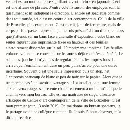
vent ») est un mot composé signifiant « vent divin » en japonais. Ceci
est une affaire de phrases. J’entre côté livraison, des employés sont là
qui fument et m’indiquent la direction. L’entrée est spacieuse comme
dans tout musée, ici c’est un centre d’art contemporain. Celui de la ville
de Bruxelles plus exactement. C’est mardi, jour de fermeture, mais des
corps parfois passent après que je me suis présenté à l’un d’eux, et alors
que j’attends sur un banc face à une salle d’exposition : cube blanc où
seules figurent une imprimante fixée en hauteur et des feuilles
aléatoirement dispersées sur le sol. L’imprimante imprime. Les feuilles
volantes volent et se couchent sur les autres déjà couchées ou à côté. Le
sol en est jonché. Il n’y a pas de régularité dans les impressions. Il
arrive que l’enchaînement dure un peu, puis s’arrête pour une durée
incertaine. Souvent c’est une seule impression puis un stop, net.
J’entrevois beaucoup de blanc et peu de noir sur le papier. Alors que je
ne cherche pas à en savoir davantage sur l’« installation », une femme
aux cheveux rouges se présente chaleureusement à moi et m’indique le
chemin vers mon bureau. Elle est ma maîtresse de stage, directrice
artistique du Centre d’art contemporain de la ville de Bruxelles. C’est
mon premier jour, 13 août 2019. On me donne un bureau spacieux, je
le partage avec une collègue rarement là. Je suis là pour observer, m’a
dit la directrice…