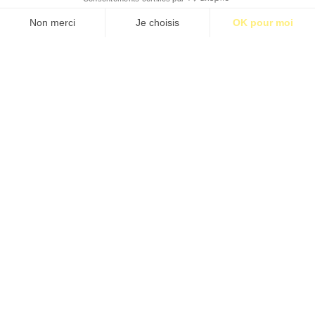
S’abonner pour 1€
S’abonner
LE TANGO NU
Par Emmanuel Ruben - Illustration de Pierre-Louis Bouvier
Étiquettes:
BM39
Contact
Qui sommes-nous ?
Publicité