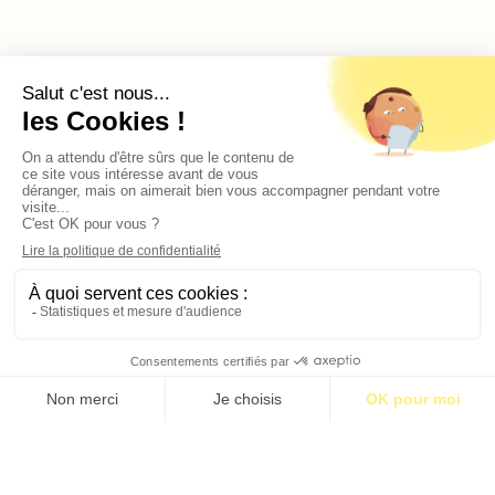
1
2
3
…
13
Contact
Qui sommes-nous ?
Publicité
2026 © BASTILLE MEDIA |
Mentions légales
|
Politique de confidentialité
S’abonner pour 1€
S’abonner