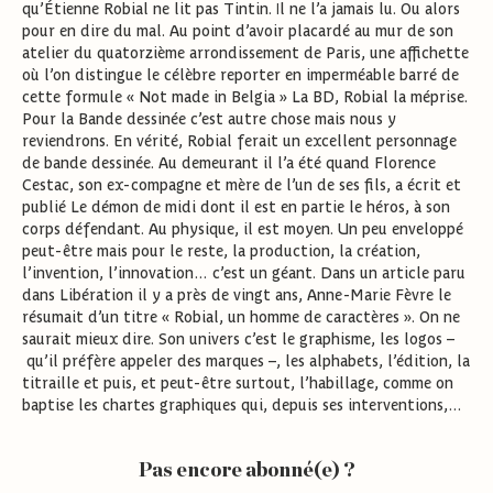
qu’Étienne Robial ne lit pas Tintin. Il ne l’a jamais lu. Ou alors
pour en dire du mal. Au point d’avoir placardé au mur de son
atelier du quatorzième arrondissement de Paris, une affichette
où l’on distingue le célèbre reporter en imperméable barré de
cette formule « Not made in Belgia » La BD, Robial la méprise.
Pour la Bande dessinée c’est autre chose mais nous y
reviendrons. En vérité, Robial ferait un excellent personnage
de bande dessinée. Au demeurant il l’a été quand Florence
Cestac, son ex-compagne et mère de l’un de ses fils, a écrit et
publié Le démon de midi dont il est en partie le héros, à son
corps défendant. Au physique, il est moyen. Un peu enveloppé
peut-être mais pour le reste, la production, la création,
l’invention, l’innovation… c’est un géant. Dans un article paru
dans Libération il y a près de vingt ans, Anne-Marie Fèvre le
résumait d’un titre « Robial, un homme de caractères ». On ne
saurait mieux dire. Son univers c’est le graphisme, les logos –
qu’il préfère appeler des marques –, les alphabets, l’édition, la
titraille et puis, et peut-être surtout, l’habillage, comme on
baptise les chartes graphiques qui, depuis ses interventions,…
Pas encore abonné(e) ?