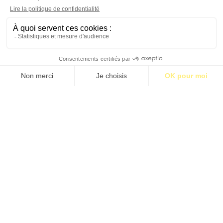
S’abonner pour 1€
S’abonner
FRANÇOISE PÉTROVITCH FUIR LA
ROUTINE ET L’ENNUI
par Sylvie Ramir Zlotowski
Étiquettes:
BM11