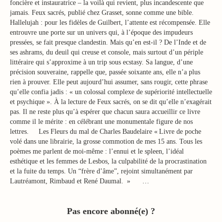
foncière et instauratrice – la voilà qui revient, plus incandescente que
jamais. Feux sacrés, publié chez Grasset, sonne comme une bible.
Hallelujah : pour les fidèles de Guilbert, l’attente est récompensée. Elle
entrouvre une porte sur un univers qui, à l’époque des impudeurs
pressées, se fait presque clandestin. Mais qu’en est-il ? De l’Inde et de
ses ashrams, du deuil qui creuse et console, mais surtout d’un périple
littéraire qui s’approxime à un trip sous ecstasy. Sa langue, d’une
précision souveraine, rappelle que, passée soixante ans, elle n’a plus
rien à prouver. Elle peut aujourd’hui assumer, sans rougir, cette phrase
qu’elle confia jadis : « un colossal complexe de supériorité intellectuelle
et psychique ». À la lecture de Feux sacrés, on se dit qu’elle n’exagérait
pas. Il ne reste plus qu’à espérer que chacun saura accueillir ce livre
comme il le mérite : en célébrant une monumentale figure de nos
lettres. Les Fleurs du mal de Charles Baudelaire « Livre de poche
volé dans une librairie, la grosse commotion de mes 15 ans. Tous les
poèmes me parlent de moi-même : l’ennui et le spleen, l’idéal
esthétique et les femmes de Lesbos, la culpabilité de la procrastination
et la fuite du temps. Un “frère d’âme”, rejoint simultanément par
Lautréamont, Rimbaud et René Daumal. » …
Pas encore abonné(e) ?