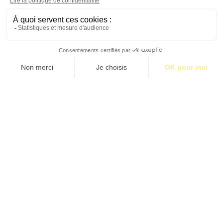
S’abonner pour 1€
S’abonner
ROBIN FINCKER “LE TEMPS, EN MUSIQUE,
N’EST PAS LINÉAIRE”
Propos recueillis par Paul Dozier
Étiquettes:
BM38