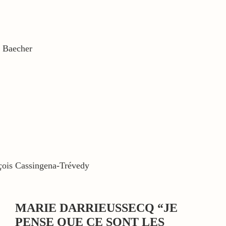
 Baecher
çois Cassingena-Trévedy
MARIE DARRIEUSSECQ “JE
PENSE QUE CE SONT LES