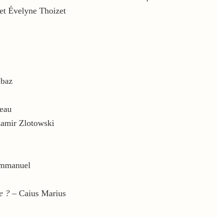
et Évelyne Thoizet
lbaz
eau
amir Zlotowski
Emmanuel
e ?
– Caius Marius