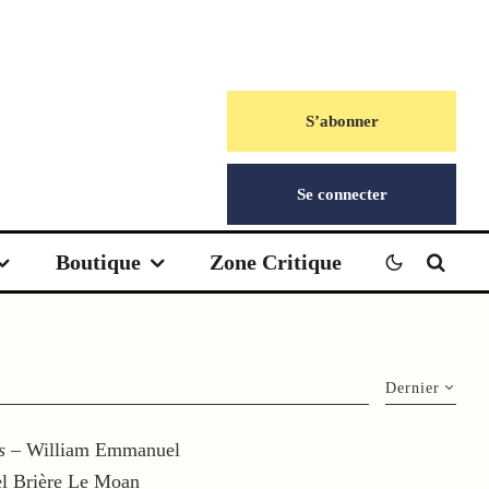
S’abonner
Se connecter
Boutique
Zone Critique
Dernier
s
– William Emmanuel
 Brière Le Moan